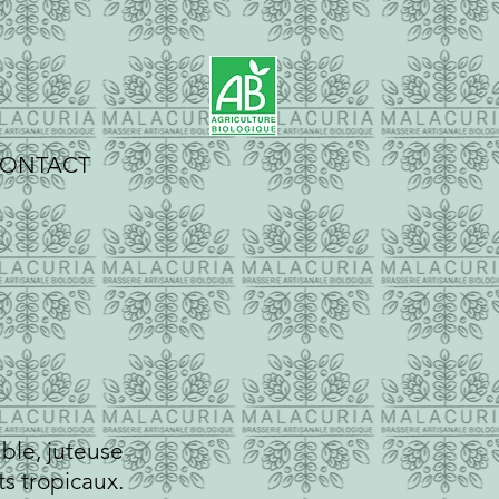
ONTACT
ble, juteuse
ts tropicaux.