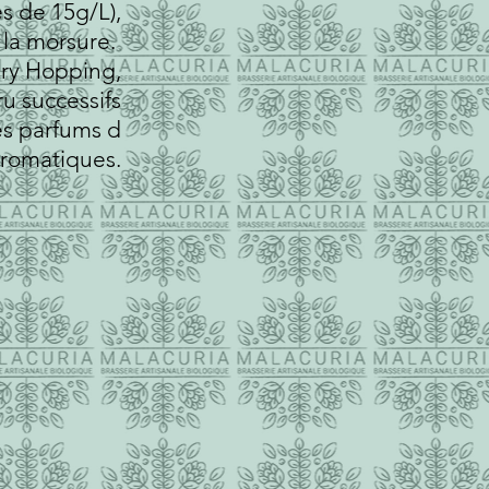
s de 15g/L),
 la morsure.
ry Hopping,
u successifs
les parfums d
aromatiques.