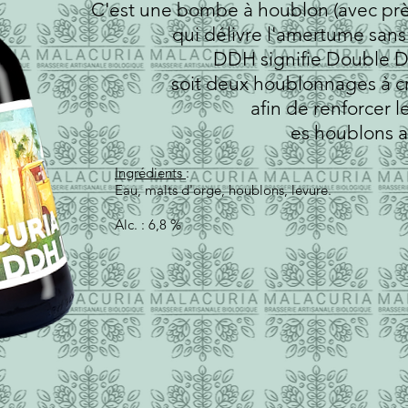
C'est une bombe à houblon (avec prè
qui délivre l'amertume sans
DDH signifie Double D
soit deux houblonnages à cr
afin de renforcer 
es houblons 
Ingrédients
:
Eau, malts d'orge,
houblons, levure.
Alc. : 6,8 %