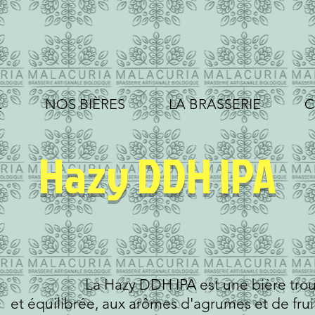
L
NOS BIÈRES
LA BRASSERIE
C
Hazy DDH IPA
La Hazy DDH IPA est une bière trou
et équilibrée, aux arômes d'agrumes et de frui