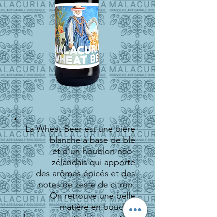
La Wheat Beer est une bière
blanche à base de blé
et d’un houblon néo-
zélandais qui apporte
des arômes épicés et des
notes de zeste de citron.
On retrouve une belle
matière en bouche,