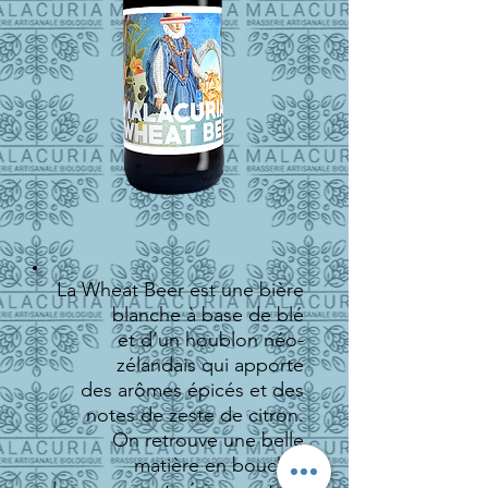
La Wheat Beer est une bière
blanche à base de blé
et d’un houblon néo-
zélandais qui apporte
des arômes épicés et des
notes de zeste de citron.
On retrouve une belle
matière en bouche,